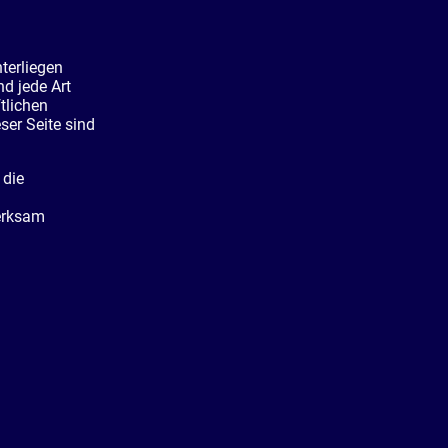
nterliegen
nd jede Art
tlichen
ser Seite sind
 die
merksam