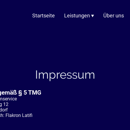
Startseite
Leistungen
Über uns
Impressum
gemäß § 5 TMG
nservice
g 12
dorf
h: Flakron Latifi