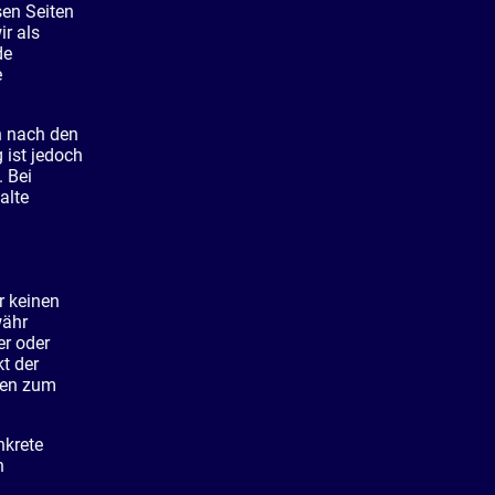
sen Seiten
r als
de
e
n nach den
 ist jedoch
. Bei
alte
r keinen
währ
er oder
kt der
ren zum
nkrete
n