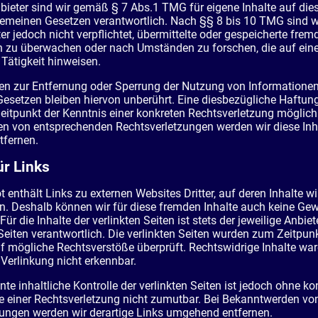
bieter sind wir gemäß § 7 Abs.1 TMG für eigene Inhalte auf die
emeinen Gesetzen verantwortlich. Nach §§ 8 bis 10 TMG sind wi
er jedoch nicht verpflichtet, übermittelte oder gespeicherte frem
n zu überwachen oder nach Umständen zu forschen, die auf ein
 Tätigkeit hinweisen.
gen zur Entfernung oder Sperrung der Nutzung von Informatione
esetzen bleiben hiervon unberührt. Eine diesbezügliche Haftung
eitpunkt der Kenntnis einer konkreten Rechtsverletzung möglich
n von entsprechenden Rechtsverletzungen werden wir diese Inh
fernen.
ür Links
 enthält Links zu externen Websites Dritter, auf deren Inhalte wi
n. Deshalb können wir für diese fremden Inhalte auch keine Ge
r die Inhalte der verlinkten Seiten ist stets der jeweilige Anbiet
 Seiten verantwortlich. Die verlinkten Seiten wurden zum Zeitpun
f mögliche Rechtsverstöße überprüft. Rechtswidrige Inhalte wa
 Verlinkung nicht erkennbar.
te inhaltliche Kontrolle der verlinkten Seiten ist jedoch ohne ko
e einer Rechtsverletzung nicht zumutbar. Bei Bekanntwerden vo
ungen werden wir derartige Links umgehend entfernen.