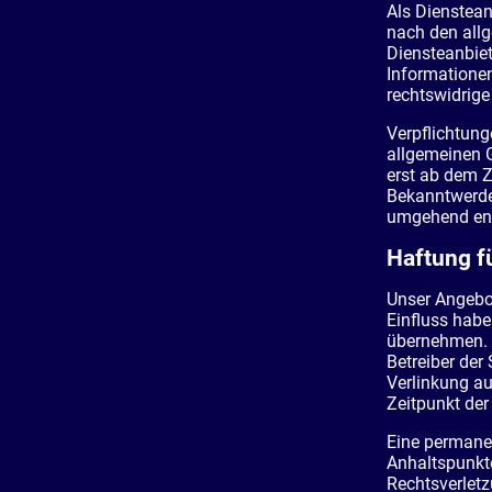
Als Dienstean
nach den allg
Diensteanbiet
Informatione
rechtswidrige
Verpflichtun
allgemeinen G
erst ab dem Z
Bekanntwerde
umgehend ent
Haftung f
Unser Angebot
Einfluss habe
übernehmen. Fü
Betreiber der
Verlinkung au
Zeitpunkt der
Eine permanen
Anhaltspunkt
Rechtsverletz