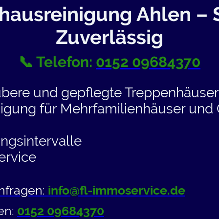
hausreinigung Ahlen – 
Zuverlässig
📞 Telefon:
0152 09684370
ubere und gepflegte Treppenhäuser 
igung für Mehrfamilienhäuser und
ungsintervalle
ervice
anfragen:
info@fl-immoservice.de
fen:
0152 09684370